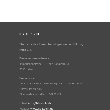
KONTAKT ZUM FIB
Studentisches Forum für Integration und Bildung
(FIB) e. V.
BesucherInnenadresse:
Immermannstraße 49 (Ecke Schallstraße)
50931 Köln
Postadresse:
Zentrum für LehrerInnenbildung (ZfL) z. Hd. FIB e. V.
Universität zu Köln
Albertus-Magnus-Platz | 50923 Köln
E-Mail:
info@fib-koeln.de
Website:
www.fib-koeln.de