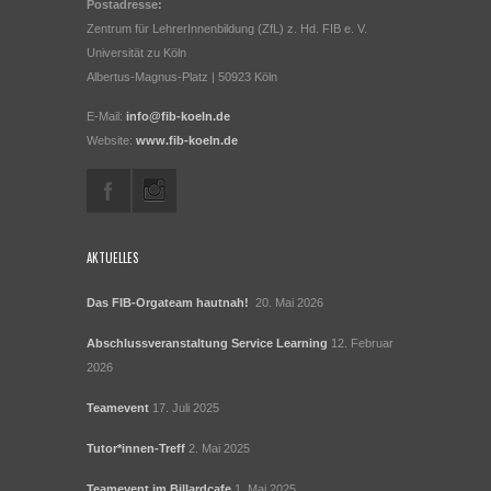
Postadresse:
Zentrum für LehrerInnenbildung (ZfL) z. Hd. FIB e. V.
Universität zu Köln
Albertus-Magnus-Platz | 50923 Köln
E-Mail:
info@fib-koeln.de
Website:
www.fib-koeln.de
AKTUELLES
Das FIB-Orgateam hautnah!
20. Mai 2026
Abschlussveranstaltung Service Learning
12. Februar
2026
Teamevent
17. Juli 2025
Tutor*innen-Treff
2. Mai 2025
Teamevent im Billardcafe
1. Mai 2025