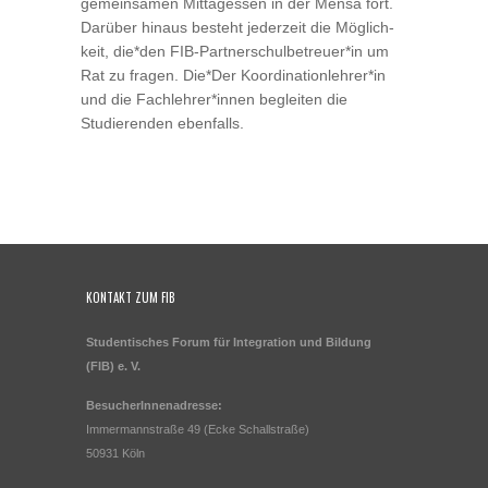
gemeinsamen Mittagessen in der Mensa fort.
Darüber hinaus besteht jederzeit die Möglich­
keit, die*den FIB-Partnerschulbetreuer*in um
Rat zu fragen. Die*Der Koordinationlehrer*in
und die Fachlehrer*innen begleiten die
Studierenden ebenfalls.
KONTAKT ZUM FIB
Studentisches Forum für Integration und Bildung
(FIB) e. V.
BesucherInnenadresse:
Immermannstraße 49 (Ecke Schallstraße)
50931 Köln